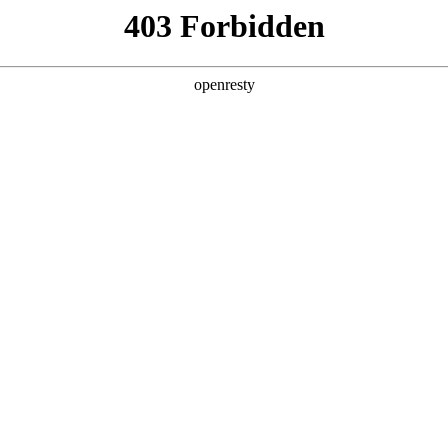
产品及服务
行业解决方案
合作伙伴
投资者关系
国际问学
智算基础设施
算力调度加速
智